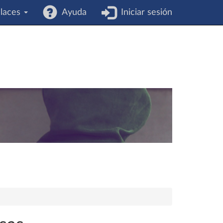
laces
Ayuda
Iniciar sesión