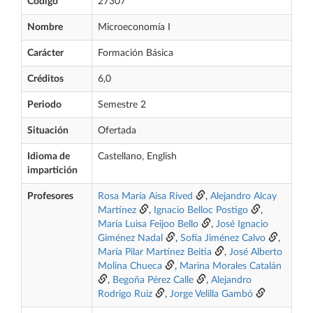
Código
27307
Nombre
Microeconomía I
Carácter
Formación Básica
Créditos
6,0
Periodo
Semestre 2
Situación
Ofertada
Idioma de
Castellano, English
impartición
Profesores
Rosa María Aisa Rived
,
Alejandro Alcay
Martínez
,
Ignacio Belloc Postigo
,
María Luisa Feijoo Bello
,
José Ignacio
Giménez Nadal
,
Sofía Jiménez Calvo
,
María Pilar Martínez Beitia
,
José Alberto
Molina Chueca
,
Marina Morales Catalán
,
Begoña Pérez Calle
,
Alejandro
Rodrigo Ruiz
,
Jorge Velilla Gambó