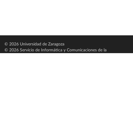
© 2026 Universidad de Zaragoza
© 2026 Servicio de Informática y Comunicaciones de la
Universidad de Zaragoza (
SICUZ
)
Universidad de Zaragoza
C/ Pedro Cerbuna, 12
ES-50009 Zaragoza
España / Spain
Tel: +34 976761000
ciu@unizar.es
Q-5018001-G
Servido por nodo: estudios