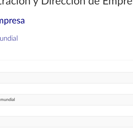
ración y Dirección de Empre
mpresa
undial
 mundial