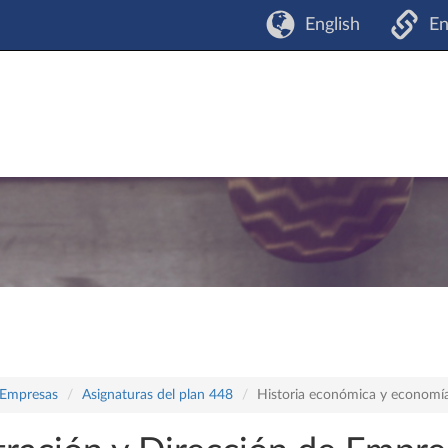
English
En
 Empresas
Asignaturas del plan 448
Historia económica y economí