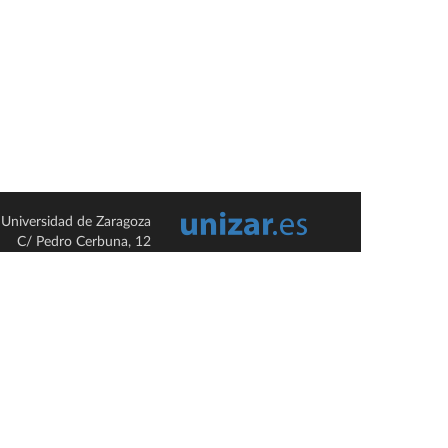
Universidad de Zaragoza
C/ Pedro Cerbuna, 12
ES-50009 Zaragoza
España / Spain
Tel: +34 976761000
ciu@unizar.es
Q-5018001-G