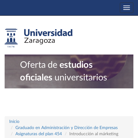
Togg
navi
Oferta de
estudios
oficiales
universitarios
Inicio
Graduado en Administración y Dirección de Empresas
Asignaturas del plan 454
Introducción al márketing