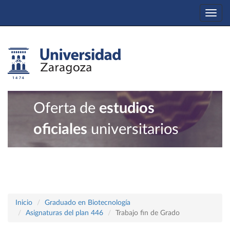
Togg
navi
Oferta de
estudios
oficiales
universitarios
Inicio
Graduado en Biotecnología
Asignaturas del plan 446
Trabajo fin de Grado