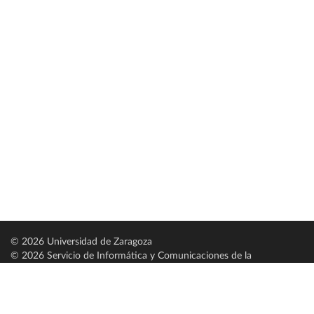
© 2026 Universidad de Zaragoza
© 2026 Servicio de Informática y Comunicaciones de la
Universidad de Zaragoza (
SICUZ
)
Universidad de Zaragoza
C/ Pedro Cerbuna, 12
ES-50009 Zaragoza