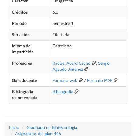
Carácter
Obligatoria
Créditos
6,0
Periodo
Semestre 1
Situación
Ofertada
Idioma de
Castellano
impartición
Profesores
Raquel Acero Cacho
,
Sergio
Aguado Jiménez
Guía docente
Formato web
/
Formato PDF
Bibliografía
Bibliografía
recomendada
Inicio
Graduado en Biotecnología
Asignaturas del plan 446