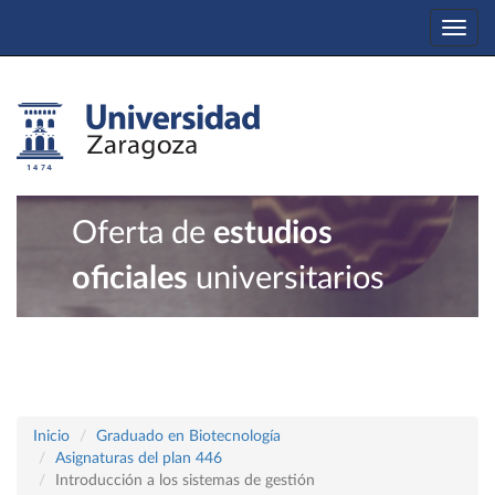
Togg
navi
Oferta de
estudios
oficiales
universitarios
Inicio
Graduado en Biotecnología
Asignaturas del plan 446
Introducción a los sistemas de gestión