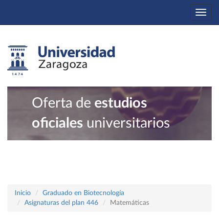
Togg
navi
Oferta de
estudios
oficiales
universitarios
Inicio
Graduado en Biotecnología
Asignaturas del plan 446
Matemáticas