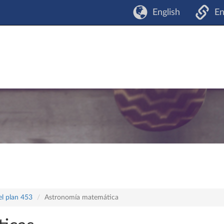
English
En
el plan 453
Astronomía matemática