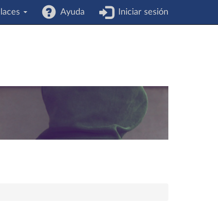
laces
Ayuda
Iniciar sesión