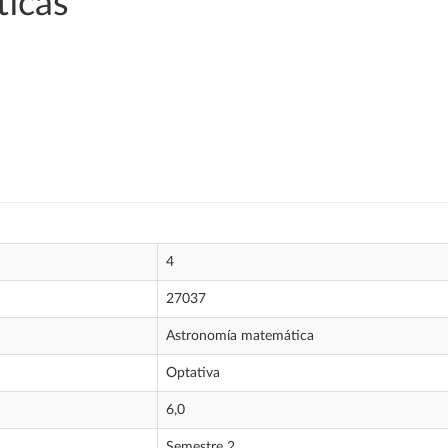
icas
4
27037
Astronomía matemática
Optativa
6,0
Semestre 2