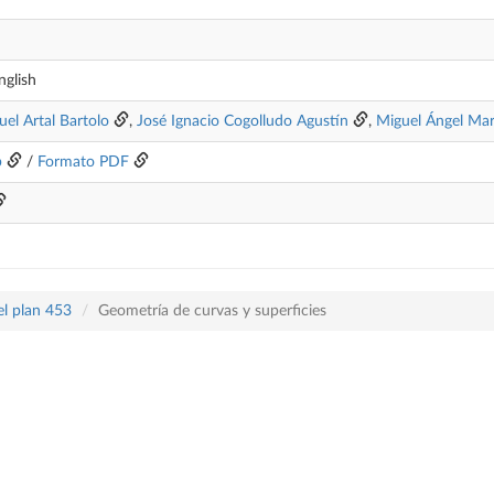
nglish
el Artal Bartolo
,
José Ignacio Cogolludo Agustín
,
Miguel Ángel Mar
b
/
Formato PDF
el plan 453
Geometría de curvas y superficies