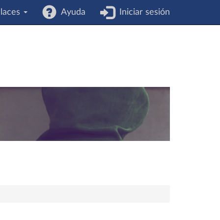
laces
Ayuda
Iniciar sesión