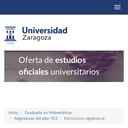
Togg
navi
Oferta de
estudios
oficiales
universitarios
Inicio
Graduado en Matemáticas
Asignaturas del plan 453
Estructuras algebraicas