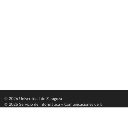
© 2026 Universidad de Zaragoza
© 2026 Servicio de Informática y Comunicaciones de la
Universidad de Zaragoza (
SICUZ
)
Universidad de Zaragoza
C/ Pedro Cerbuna, 12
ES-50009 Zaragoza