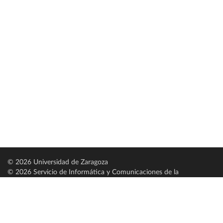
© 2026 Universidad de Zaragoza
© 2026 Servicio de Informática y Comunicaciones de la
Universidad de Zaragoza (
SICUZ
)
Universidad de Zaragoza
C/ Pedro Cerbuna, 12
ES-50009 Zaragoza
España / Spain