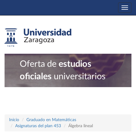
Togg
navi
Oferta de
estudios
oficiales
universitarios
Inicio
Graduado en Matemáticas
Asignaturas del plan 453
Álgebra lineal