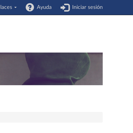
laces
Ayuda
Iniciar sesión