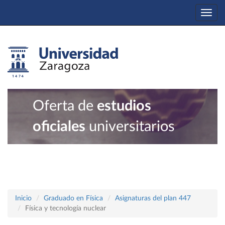
Togg
navi
Oferta de
estudios
oficiales
universitarios
Inicio
Graduado en Física
Asignaturas del plan 447
Física y tecnología nuclear