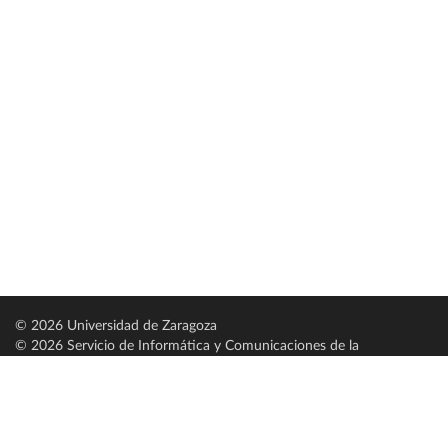
© 2026 Universidad de Zaragoza
© 2026 Servicio de Informática y Comunicaciones de la
Universidad de Zaragoza (
SICUZ
)
Universidad de Zaragoza
C/ Pedro Cerbuna, 12
ES-50009 Zaragoza
España / Spain