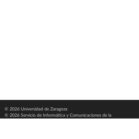
© 2026 Universidad de Zaragoza
© 2026 Servicio de Informática y Comunicaciones de la
Universidad de Zaragoza (
SICUZ
)
Universidad de Zaragoza
C/ Pedro Cerbuna, 12