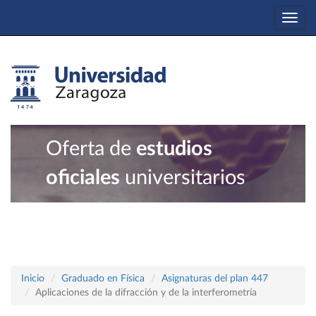
Togg
navi
Oferta de
estudios
oficiales
universitarios
Inicio
Graduado en Física
Asignaturas del plan 447
Aplicaciones de la difracción y de la interferometría