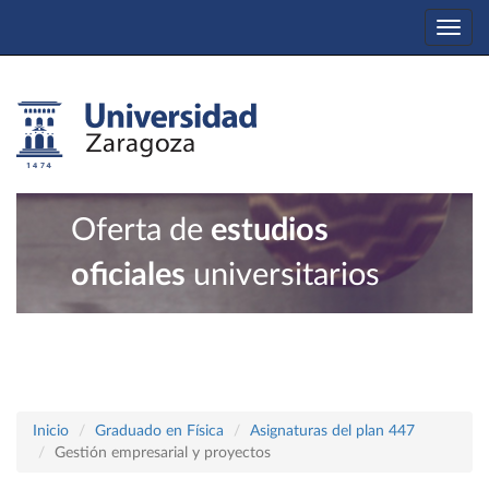
Togg
navi
Oferta de
estudios
oficiales
universitarios
Inicio
Graduado en Física
Asignaturas del plan 447
Gestión empresarial y proyectos