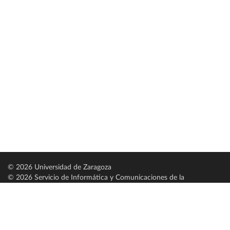
© 2026 Universidad de Zaragoza
© 2026 Servicio de Informática y Comunicaciones de la
Universidad de Zaragoza (
SICUZ
)
Universidad de Zaragoza
C/ Pedro Cerbuna, 12
ES-50009 Zaragoza
España / Spain