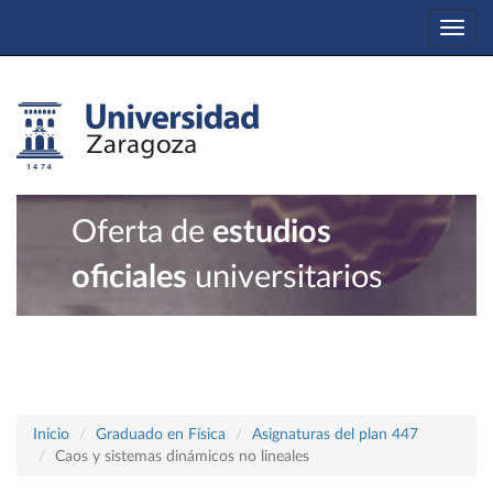
Togg
navi
Oferta de
estudios
oficiales
universitarios
Inicio
Graduado en Física
Asignaturas del plan 447
Caos y sistemas dinámicos no lineales