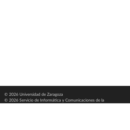
© 2026 Universidad de Zaragoza
© 2026 Servicio de Informática y Comunicaciones de la
Universidad de Zaragoza (
SICUZ
)
Universidad de Zaragoza
C/ Pedro Cerbuna, 12
ES-50009 Zaragoza
España / Spain