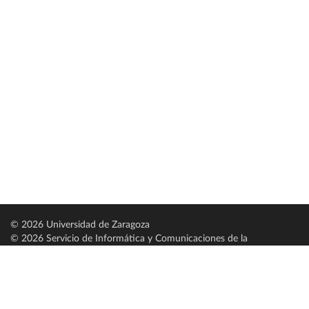
© 2026 Universidad de Zaragoza
© 2026 Servicio de Informática y Comunicaciones de la
Universidad de Zaragoza (
SICUZ
)
Universidad de Zaragoza
C/ Pedro Cerbuna, 12
ES-50009 Zaragoza
España / Spain