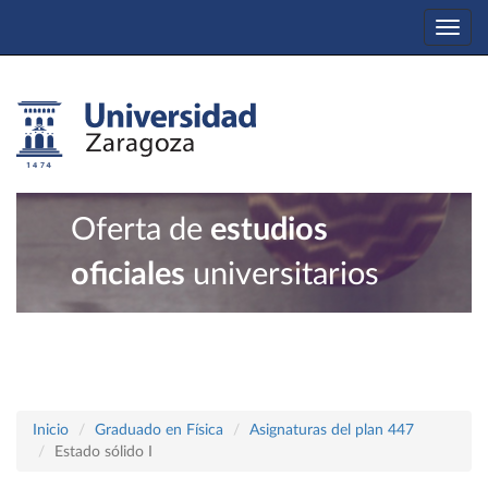
Togg
navi
Oferta de
estudios
oficiales
universitarios
Inicio
Graduado en Física
Asignaturas del plan 447
Estado sólido I