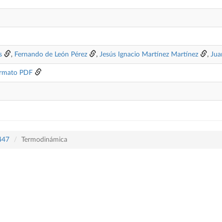
s
,
Fernando de León Pérez
,
Jesús Ignacio Martínez Martínez
,
Jua
rmato PDF
 447
Termodinámica