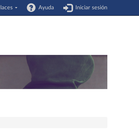
laces
Ayuda
Iniciar sesión