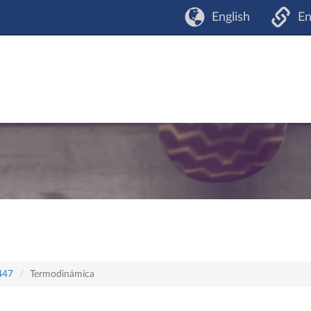
English
En
 447
Termodinámica