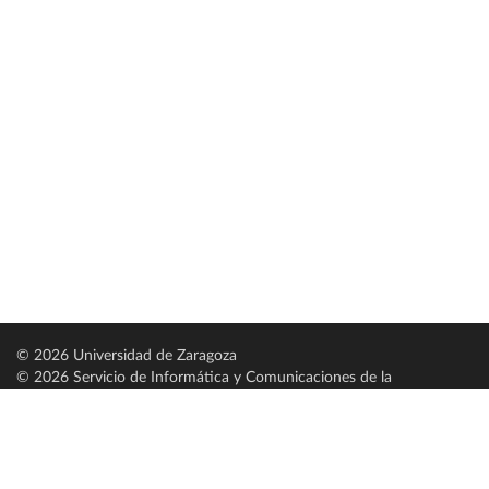
© 2026 Universidad de Zaragoza
© 2026 Servicio de Informática y Comunicaciones de la
Universidad de Zaragoza (
SICUZ
)
Universidad de Zaragoza
C/ Pedro Cerbuna, 12
ES-50009 Zaragoza
España / Spain