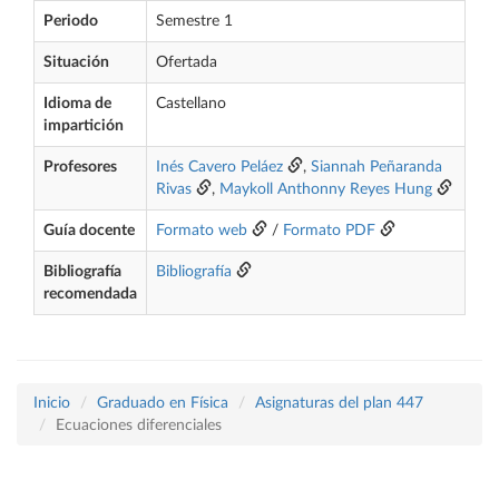
Periodo
Semestre 1
Situación
Ofertada
Idioma de
Castellano
impartición
Profesores
Inés Cavero Peláez
,
Siannah Peñaranda
Rivas
,
Maykoll Anthonny Reyes Hung
Guía docente
Formato web
/
Formato PDF
Bibliografía
Bibliografía
recomendada
Inicio
Graduado en Física
Asignaturas del plan 447
Ecuaciones diferenciales