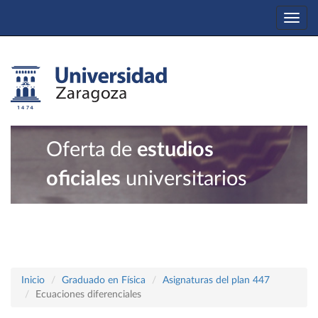
Togg
navi
Oferta de
estudios
oficiales
universitarios
Inicio
Graduado en Física
Asignaturas del plan 447
Ecuaciones diferenciales