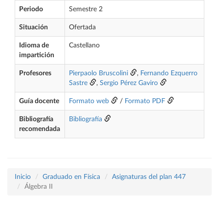
Periodo
Semestre 2
Situación
Ofertada
Idioma de
Castellano
impartición
Profesores
Pierpaolo Bruscolini
,
Fernando Ezquerro
Sastre
,
Sergio Pérez Gaviro
Guía docente
Formato web
/
Formato PDF
Bibliografía
Bibliografía
recomendada
Inicio
Graduado en Física
Asignaturas del plan 447
Álgebra II