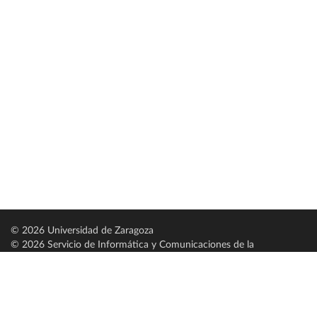
© 2026 Universidad de Zaragoza
© 2026 Servicio de Informática y Comunicaciones de la
Universidad de Zaragoza (
SICUZ
)
Universidad de Zaragoza
C/ Pedro Cerbuna, 12
ES-50009 Zaragoza
España / Spain