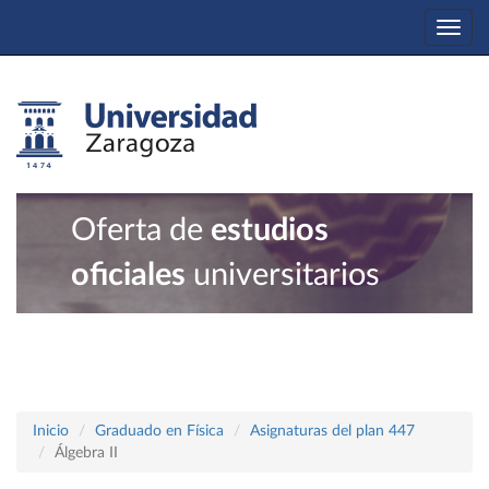
Togg
navi
Oferta de
estudios
oficiales
universitarios
Inicio
Graduado en Física
Asignaturas del plan 447
Álgebra II