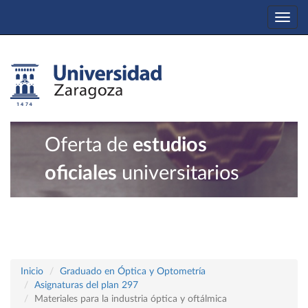
Togg
navi
Oferta de
estudios
oficiales
universitarios
Inicio
Graduado en Óptica y Optometría
Asignaturas del plan 297
Materiales para la industria óptica y oftálmica