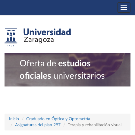
Togg
navi
Oferta de
estudios
oficiales
universitarios
Inicio
Graduado en Óptica y Optometría
Asignaturas del plan 297
Terapia y rehabilitación visual