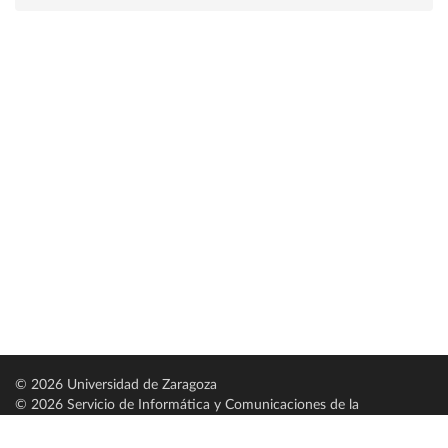
© 2026 Universidad de Zaragoza
© 2026 Servicio de Informática y Comunicaciones de la
Universidad de Zaragoza (
SICUZ
)
Universidad de Zaragoza