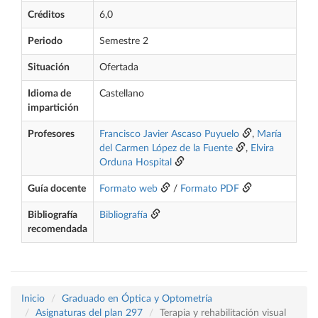
Créditos
6,0
Periodo
Semestre 2
Situación
Ofertada
Idioma de
Castellano
impartición
Profesores
Francisco Javier Ascaso Puyuelo
,
María
del Carmen López de la Fuente
,
Elvira
Orduna Hospital
Guía docente
Formato web
/
Formato PDF
Bibliografía
Bibliografía
recomendada
Inicio
Graduado en Óptica y Optometría
Asignaturas del plan 297
Terapia y rehabilitación visual