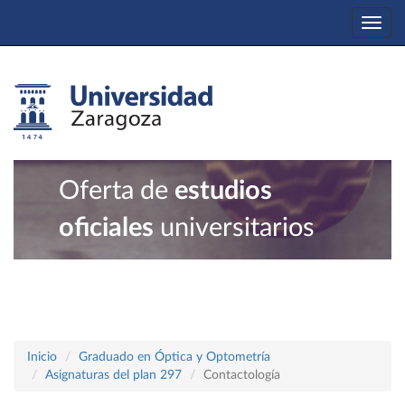
Togg
navi
Oferta de
estudios
oficiales
universitarios
Inicio
Graduado en Óptica y Optometría
Asignaturas del plan 297
Contactología