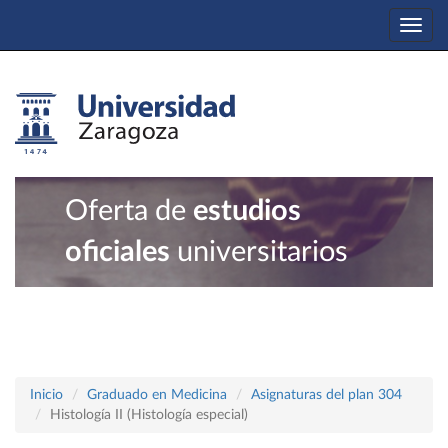
Togg
navi
Oferta de
estudios
oficiales
universitarios
Inicio
Graduado en Medicina
Asignaturas del plan 304
Histología II (Histología especial)