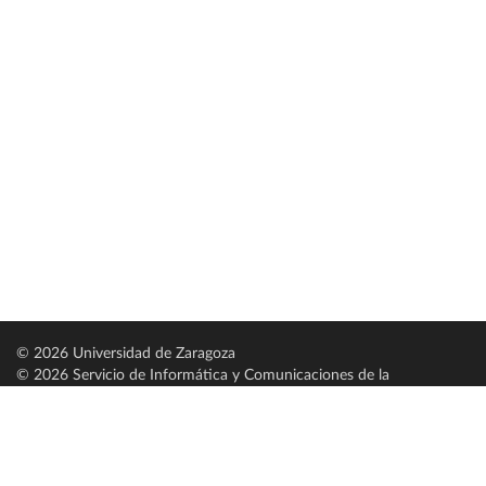
© 2026 Universidad de Zaragoza
© 2026 Servicio de Informática y Comunicaciones de la
Universidad de Zaragoza (
SICUZ
)
Universidad de Zaragoza
C/ Pedro Cerbuna, 12
ES-50009 Zaragoza
España / Spain