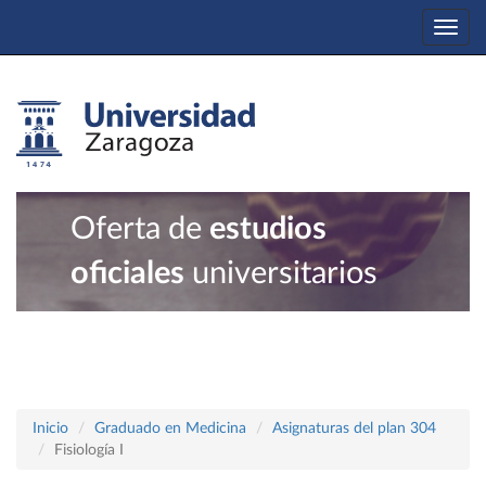
Togg
navi
Oferta de
estudios
oficiales
universitarios
Inicio
Graduado en Medicina
Asignaturas del plan 304
Fisiología I