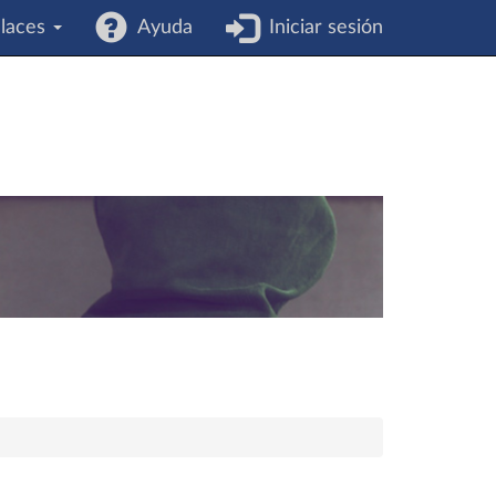
laces
Ayuda
Iniciar sesión