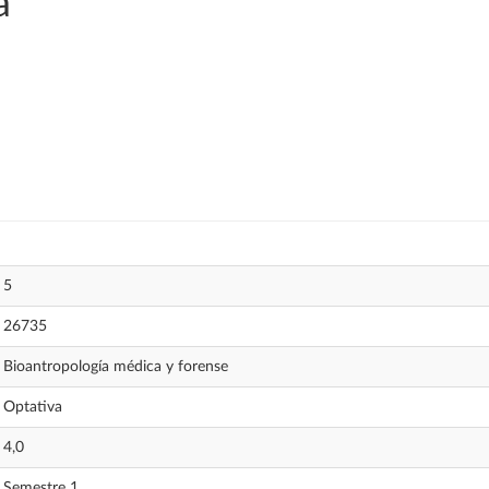
a
5
26735
Bioantropología médica y forense
Optativa
4,0
Semestre 1