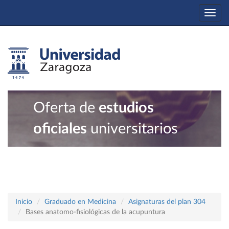
Togg
navi
Oferta de
estudios
oficiales
universitarios
Inicio
Graduado en Medicina
Asignaturas del plan 304
Bases anatomo-fisiológicas de la acupuntura