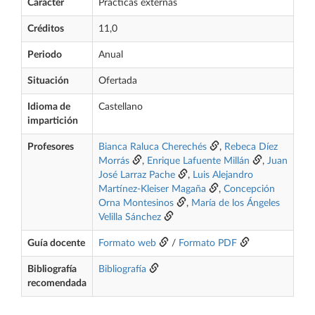
Carácter
Prácticas externas
Créditos
11,0
Periodo
Anual
Situación
Ofertada
Idioma de
Castellano
impartición
Profesores
Bianca Raluca Cherechés
,
Rebeca Díez
Morrás
,
Enrique Lafuente Millán
,
Juan
José Larraz Pache
,
Luis Alejandro
Martínez-Kleiser Magaña
,
Concepción
Orna Montesinos
,
María de los Ángeles
Velilla Sánchez
Guía docente
Formato web
/
Formato PDF
Bibliografía
Bibliografía
recomendada