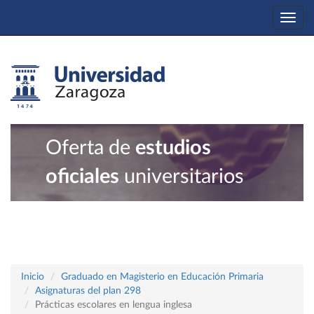
Togg
navi
Oferta de
estudios
oficiales
universitarios
Inicio
Graduado en Magisterio en Educación Primaria
Asignaturas del plan 298
Prácticas escolares en lengua inglesa