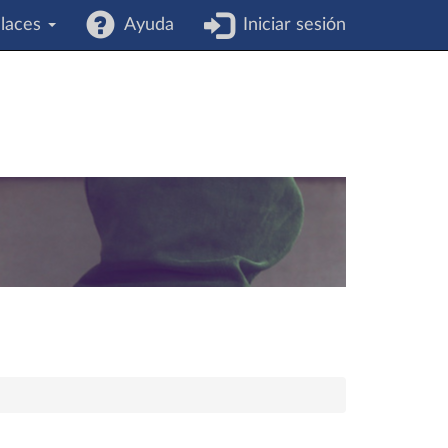
laces
Ayuda
Iniciar sesión