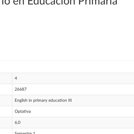
io en Educación Primaria
4
26687
English in primary education III
Optativa
6,0
Semestre 1