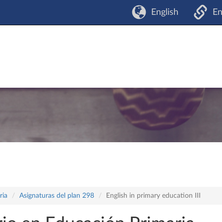
English
En
ria
Asignaturas del plan 298
English in primary education III