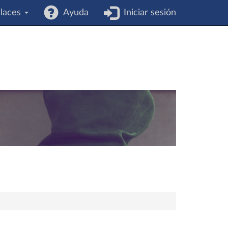
laces
Ayuda
Iniciar sesión