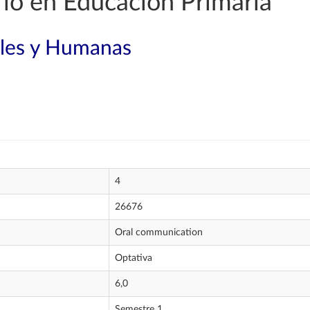
io en Educación Primaria
ales y Humanas
4
26676
Oral communication
Optativa
6,0
Semestre 1