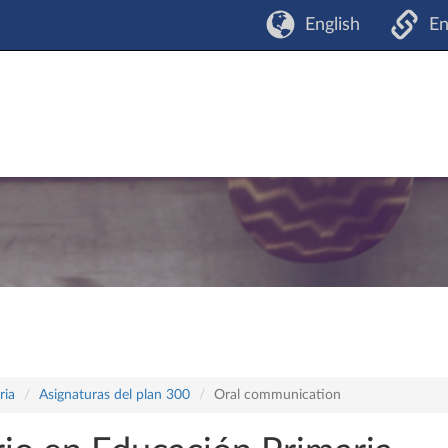
English
En
ria
Asignaturas del plan 300
Oral communication