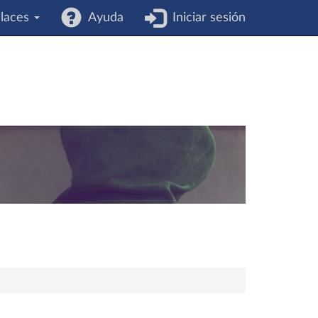
laces
Ayuda
Iniciar sesión