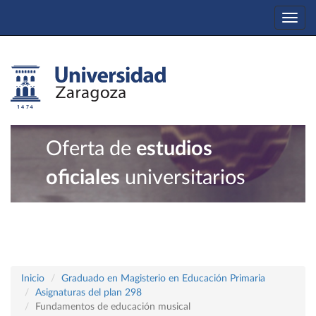
Togg
navi
Oferta de
estudios
oficiales
universitarios
Inicio
Graduado en Magisterio en Educación Primaria
Asignaturas del plan 298
Fundamentos de educación musical