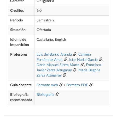
Carácter
Obligatoria
Créditos
6,0
Periodo
Semestre 2
Situación
Ofertada
Idioma de
Castellano, English
impartición
Profesores
Luis del Barrio Aranda
,
Carmen
Fernández Amat
,
Iciar Nadal García
,
Darío Manuel Sierra Marta
,
Francisco
Javier Zarza Alzugaray
,
María Begoña
Zarza Alzugaray
Guía docente
Formato web
/
Formato PDF
Bibliografía
Bibliografía
recomendada