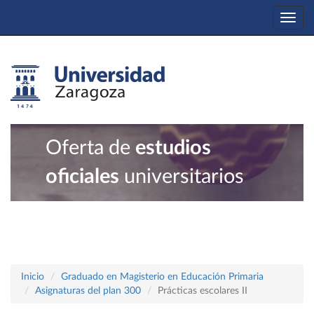
Togg
navi
Oferta de
estudios
oficiales
universitarios
Inicio
Graduado en Magisterio en Educación Primaria
Asignaturas del plan 300
Prácticas escolares II