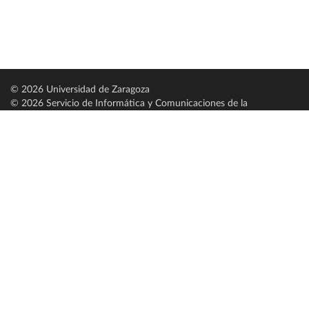
© 2026 Universidad de Zaragoza
© 2026 Servicio de Informática y Comunicaciones de la
Universidad de Zaragoza (
SICUZ
)
Universidad de Zaragoza
C/ Pedro Cerbuna, 12
ES-50009 Zaragoza
España / Spain
Tel: +34 976761000
ciu@unizar.es
Q-5018001-G
Servido por nodo: estudios
Aviso legal
|
Condiciones generales de uso
|
Política de privacidad