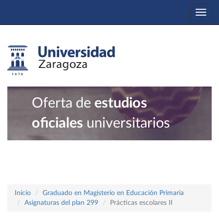
Togg
navi
Oferta de
estudios
oficiales
universitarios
Inicio
Graduado en Magisterio en Educación Primaria
Asignaturas del plan 299
Prácticas escolares II