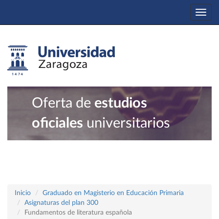
Togg
navi
Oferta de
estudios
oficiales
universitarios
Inicio
Graduado en Magisterio en Educación Primaria
Asignaturas del plan 300
Fundamentos de literatura española