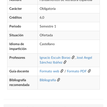
Nombre
Fundamentos de literatura española
Carácter
Obligatoria
Créditos
6,0
Periodo
Semestre 1
Situación
Ofertada
Idioma de
Castellano
impartición
Profesores
Ignacio Escuín Borao
,
José Angel
Sánchez Ibáñez
Guía docente
Formato web
/
Formato PDF
Bibliografía
Bibliografía
recomendada