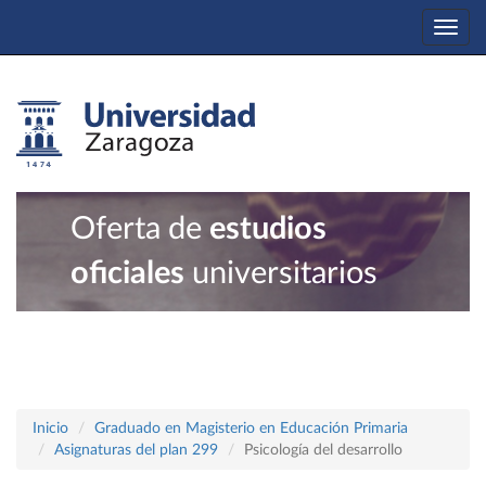
Togg
navi
Oferta de
estudios
oficiales
universitarios
Inicio
Graduado en Magisterio en Educación Primaria
Asignaturas del plan 299
Psicología del desarrollo