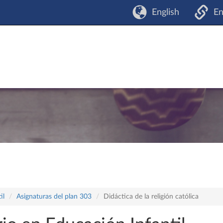
English
En
il
Asignaturas del plan 303
Didáctica de la religión católica