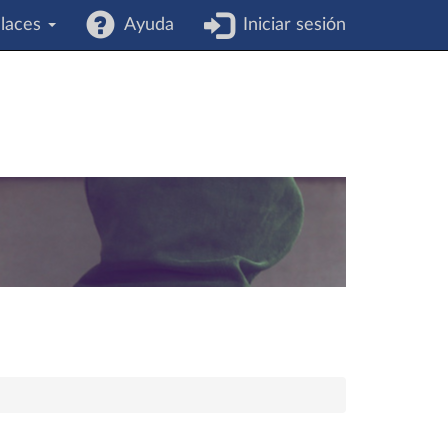
laces
Ayuda
Iniciar sesión