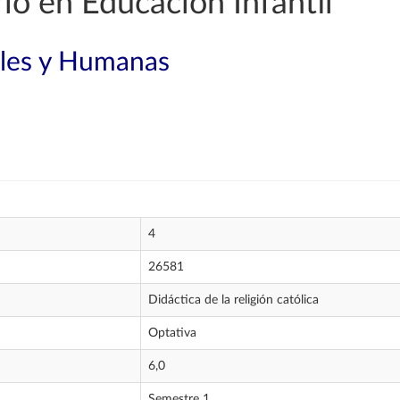
o en Educación Infantil
ales y Humanas
4
26581
Didáctica de la religión católica
Optativa
6,0
Semestre 1