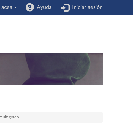
laces
Ayuda
Iniciar sesión
 multigrado