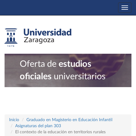
Togg
navi
Oferta de
estudios
oficiales
universitarios
Inicio
Graduado en Magisterio en Educación Infantil
Asignaturas del plan 303
El contexto de la educación en territorios rurales