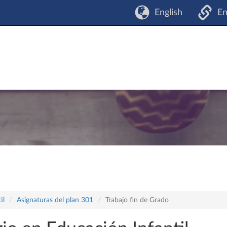
English
En
il
Asignaturas del plan 301
Trabajo fin de Grado