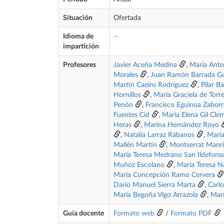
Situación
Ofertada
Idioma de
—
impartición
Profesores
Javier Aceña Medina
,
María Anto
Morales
,
Juan Ramón Barrada Go
Martín Caeiro Rodríguez
,
Pilar B
Hornillos
,
María Graciela de Torr
Penón
,
Francisco Eguinoa Zaborr
Fuentes Cid
,
María Elena Gil Cle
Heras
,
Marina Hernández Royo
,
Natalia Larraz Rábanos
,
María
Mallén Martín
,
Montserrat Manr
María Teresa Medrano San Ildefons
Muñoz Escolano
,
María Teresa N
María Concepción Ramo Cervera
Darío Manuel Sierra Marta
,
Carlo
María Begoña Vigo Arrazola
,
Marí
Guía docente
Formato web
/
Formato PDF