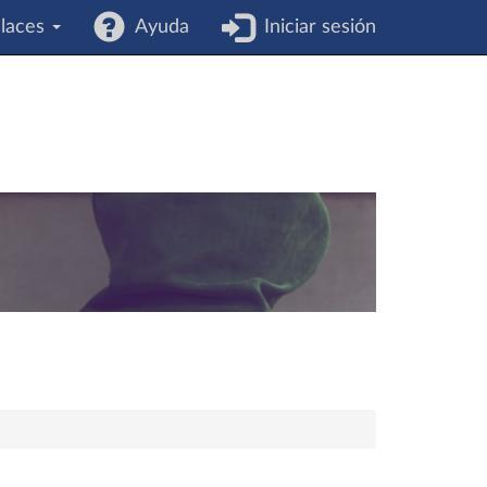
laces
Ayuda
Iniciar sesión