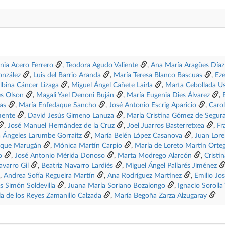
nia Acero Ferrero
,
Teodora Agudo Valiente
,
Ana María Aragües Díaz
nzález
,
Luis del Barrio Aranda
,
María Teresa Blanco Bascuas
,
Eze
albina Cáncer Lizaga
,
Miguel Ángel Cañete Lairla
,
Marta Cebollada U
es Olson
,
Magali Yael Denoni Buján
,
María Eugenia Dies Álvarez
,
as
,
María Enfedaque Sancho
,
José Antonio Escrig Aparicio
,
Carol
mente
,
David Jesús Gimeno Lanuza
,
María Cristina Gómez de Segur
,
José Manuel Hernández de la Cruz
,
Joel Juarros Basterretxea
,
Fr
 Ángeles Larumbe Gorraitz
,
María Belén López Casanova
,
Juan Lore
ique Marugán
,
Mónica Martín Carpio
,
María de Loreto Martín Orte
o
,
José Antonio Mérida Donoso
,
Marta Modrego Alarcón
,
Cristi
avarro Gil
,
Beatriz Navarro Lardiés
,
Miguel Ángel Pallarés Jiménez
,
Andrea Sofía Regueira Martín
,
Ana Rodríguez Martínez
,
Emilio Jo
s Simón Soldevilla
,
Juana María Soriano Bozalongo
,
Ignacio Sorolla 
a de los Reyes Zamanillo Calzada
,
María Begoña Zarza Alzugaray