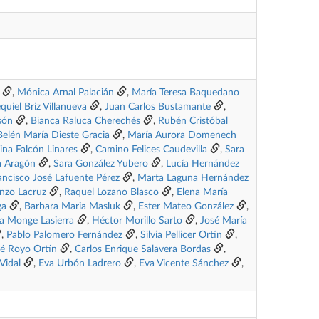
,
Mónica Arnal Palacián
,
María Teresa Baquedano
quiel Briz Villanueva
,
Juan Carlos Bustamante
,
són
,
Bianca Raluca Cherechés
,
Rubén Cristóbal
Belén María Dieste Gracia
,
María Aurora Domenech
ina Falcón Linares
,
Camino Felices Caudevilla
,
Sara
a Aragón
,
Sara González Yubero
,
Lucía Hernández
ancisco José Lafuente Pérez
,
Marta Laguna Hernández
nzo Lacruz
,
Raquel Lozano Blasco
,
Elena María
ga
,
Barbara Maria Masluk
,
Ester Mateo González
,
na Monge Lasierra
,
Héctor Morillo Sarto
,
José María
,
Pablo Palomero Fernández
,
Silvia Pellicer Ortín
,
sé Royo Ortín
,
Carlos Enrique Salavera Bordas
,
Vidal
,
Eva Urbón Ladrero
,
Eva Vicente Sánchez
,