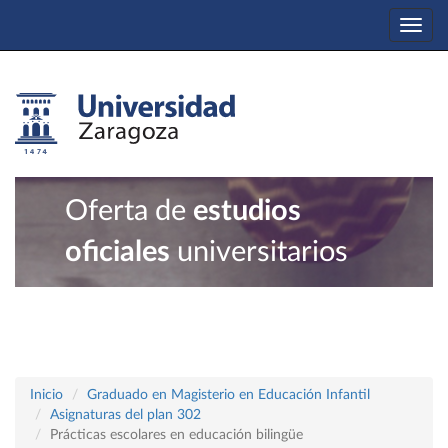
Togg
navi
Oferta de
estudios
oficiales
universitarios
Inicio
Graduado en Magisterio en Educación Infantil
Asignaturas del plan 302
Prácticas escolares en educación bilingüe