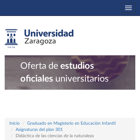
Togg
navi
Oferta de
estudios
oficiales
universitarios
Inicio
Graduado en Magisterio en Educación Infantil
Asignaturas del plan 301
Didáctica de las ciencias de la naturaleza