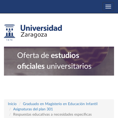
Togg
navi
Oferta de
estudios
oficiales
universitarios
Inicio
Graduado en Magisterio en Educación Infantil
Asignaturas del plan 301
Respuestas educativas a necesidades específicas