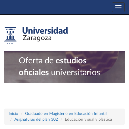
Togg
navi
Oferta de
estudios
oficiales
universitarios
Inicio
Graduado en Magisterio en Educación Infantil
Asignaturas del plan 302
Educación visual y plástica