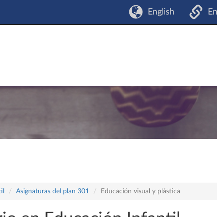
English
En
il
Asignaturas del plan 301
Educación visual y plástica