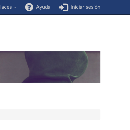
laces
Ayuda
Iniciar sesión