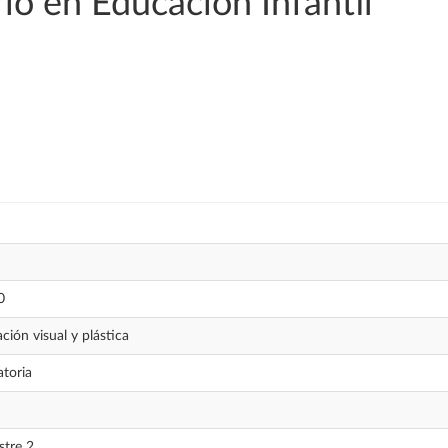
o en Educación Infantil
0
ción visual y plástica
atoria
tre 2