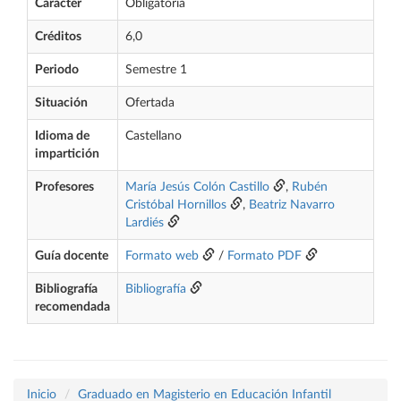
Carácter
Obligatoria
Créditos
6,0
Periodo
Semestre 1
Situación
Ofertada
Idioma de
Castellano
impartición
Profesores
María Jesús Colón Castillo
,
Rubén
Cristóbal Hornillos
,
Beatriz Navarro
Lardiés
Guía docente
Formato web
/
Formato PDF
Bibliografía
Bibliografía
recomendada
Inicio
Graduado en Magisterio en Educación Infantil