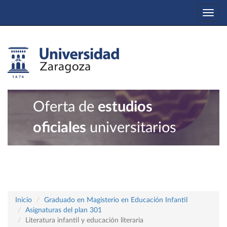
Togg
navi
Oferta de
estudios
oficiales
universitarios
Inicio
Graduado en Magisterio en Educación Infantil
Asignaturas del plan 301
Literatura infantil y educación literaria