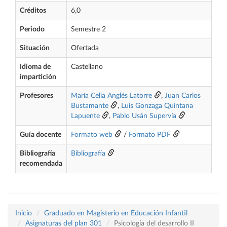
Créditos
6,0
Periodo
Semestre 2
Situación
Ofertada
Idioma de
Castellano
impartición
Profesores
María Celia Anglés Latorre
,
Juan Carlos
Bustamante
,
Luis Gonzaga Quintana
Lapuente
,
Pablo Usán Supervía
Guía docente
Formato web
/
Formato PDF
Bibliografía
Bibliografía
recomendada
Inicio
Graduado en Magisterio en Educación Infantil
Asignaturas del plan 301
Psicología del desarrollo II