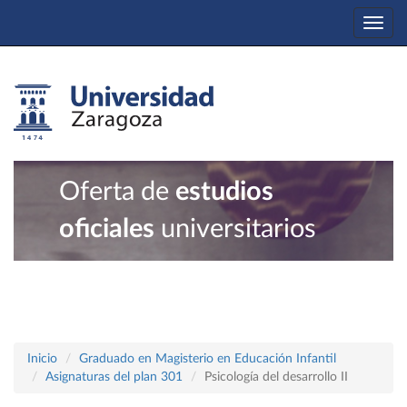
Togg
navi
Oferta de
estudios
oficiales
universitarios
Inicio
Graduado en Magisterio en Educación Infantil
Asignaturas del plan 301
Psicología del desarrollo II