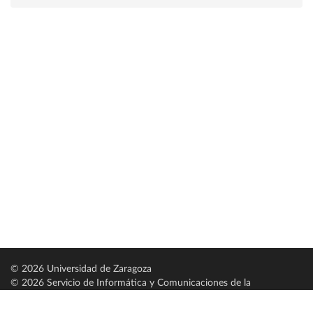
© 2026 Universidad de Zaragoza
© 2026 Servicio de Informática y Comunicaciones de la
Universidad de Zaragoza (
SICUZ
)
Universidad de Zaragoza