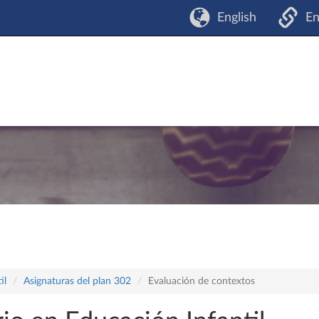
English
En
il
Asignaturas del plan 302
Evaluación de contextos