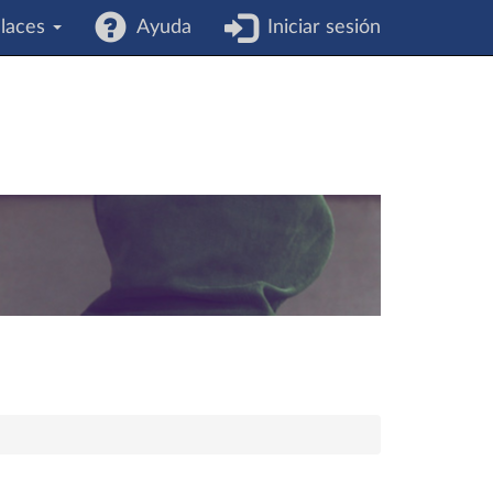
laces
Ayuda
Iniciar sesión