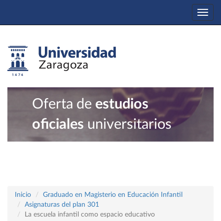
Togg
navi
Oferta de
estudios
oficiales
universitarios
Inicio
Graduado en Magisterio en Educación Infantil
Asignaturas del plan 301
La escuela infantil como espacio educativo