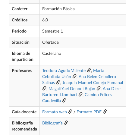
Carácter
Formación Básica
Créditos
6,0
Periodo
Semestre 1
Situación
Ofertada
Idioma de
Castellano
impartición
Profesores
Teodora Agudo Valiente
,
Marta
Cebollada Usón
,
Ana Belén Cebollero
Salinas
,
Joaquín Manuel Conejo Fumanal
,
Magali Yael Denoni Buján
,
Ana Diez-
Barturen LLombart
,
Camino Felices
Caudevilla
Guía docente
Formato web
/
Formato PDF
Bibliografía
Bibliografía
recomendada