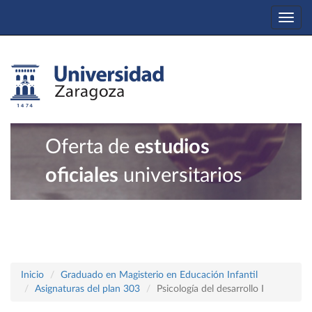
Togg
navi
Oferta de
estudios
oficiales
universitarios
Inicio
Graduado en Magisterio en Educación Infantil
Asignaturas del plan 303
Psicología del desarrollo I